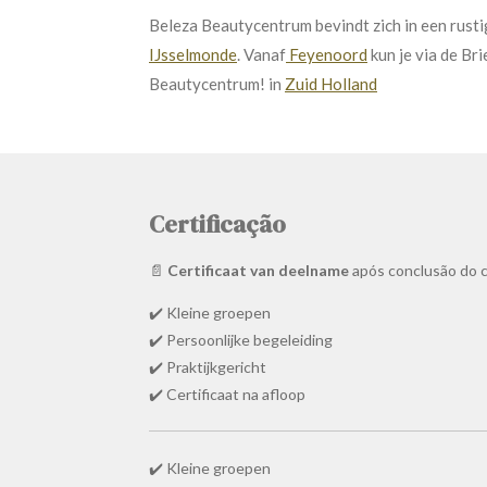
Be
le
za
Beauty
cent
rum
be
vind
t
z
ich
in
e
en
rust
i
I
Js
sel
mond
e
.
Van
af
Fey
eno
ord
k
un
je
via
de
B
ri
Beauty
cent
rum
!
in
Zuid Holland
Certificação
📄
Certificaat van deelname
após conclusão do c
✔️ Kleine groepen
✔️ Persoonlijke begeleiding
✔️ Praktijkgericht
✔️ Certificaat na afloop
✔️ Kleine groepen