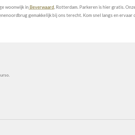
ge
w
oon
w
ijk
in
Bever
wa
ard
,
Rot
ter
dam
.
Par
ke
ren
is
hier
grat
is
.
On
z
en
eno
ord
b
rug
gem
ak
kel
ijk
b
ij
on
s
t
ere
cht
.
Kom
sn
el
l
angs
en
erva
ar
urso.