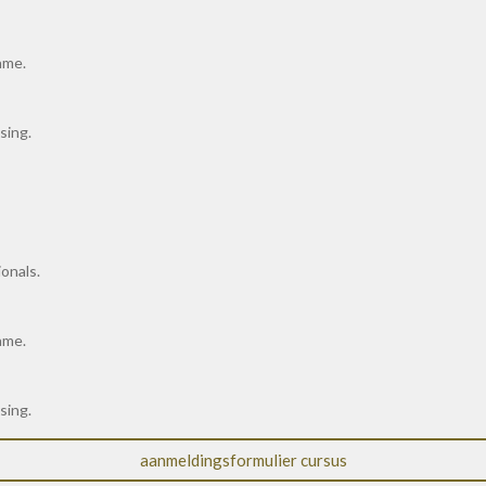
ame.
sing.
onals.
ame.
sing.
aanmeldingsformulier cursus