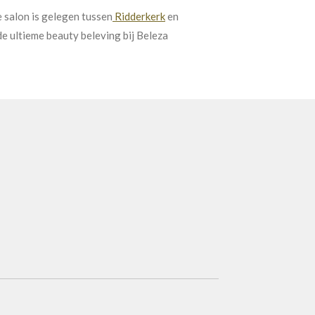
e
salon
is
ge
leg
en
t
ussen
Rid
der
ker
k
en
de
ult
iem
e
beauty
be
le
ving
b
ij
Be
le
za