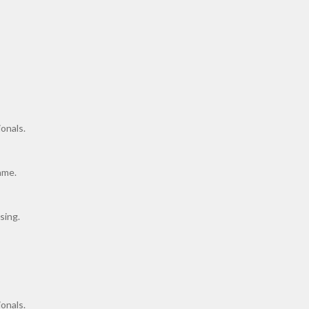
onals.
ame.
sing.
onals.