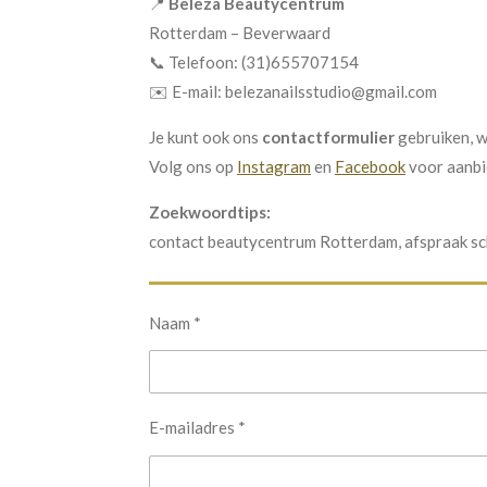
📍
Beleza Beautycentrum
Rotterdam – Beverwaard
📞 Telefoon: (31)655707154
✉️ E-mail: belezanailsstudio@gmail.com
Je kunt ook ons
contactformulier
gebruiken, w
Volg ons op
Instagram
en
Facebook
voor aanbie
Zoekwoordtips:
contact beautycentrum Rotterdam, afspraak sc
Naam *
E-mailadres *