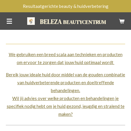
Resultaatgerichte beauty & huidverbetering
Ga
direct
BELEZA
BEAUTYCENTRUM
naar
de
hoofdinhoud
We gebruiken een breed scala aan technieken en producten
om ervoor te zorgen dat jouw huid optimaal wordt
Bereik jouw ideale huid door middel van de gouden combinatie
van huidverbeterende producten en doeltreffende
behandelingen.
Wil jij advies over welke producten en behandelingen je
specifiek nodig hebt om je huid gezond, jeugdig en stralend te
maken?