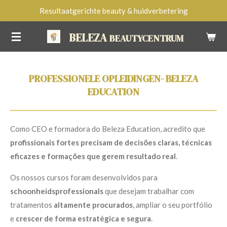
Resultaatgerichte beauty & huidverbetering
Ga
direct
BELEZA
BEAUTYCENTRUM
naar
de
hoofdinhoud
PROFESSIONELE OPLEIDINGEN- BELEZA
EDUCATION
Como CEO e formadora do Beleza Education, acredito que
profissionais fortes precisam de decisões claras, técnicas
eficazes e formações que gerem resultado real
.
Os nossos cursos foram desenvolvidos para
schoonheidsprofessionals
que desejam trabalhar com
tratamentos
altamente procurados
, ampliar o seu portfólio
e
crescer de forma estratégica e segura
.