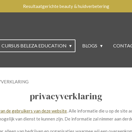
Resultaatgerichte beauty & huidverbetering
CURSUS BELEZA EDUCATION
BLOGS
CONTA
YVERKLARING
privacyverklaring
van de gebruikers van deze website
. Alle informatie die u op de site
gelijk van dienst te kunnen zijn. De informatie zal nimmer aan derd
ar alleen van bedrijven en organisaties waarmee wij een overeenko