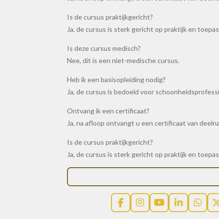
Is de cursus praktijkgericht?
Ja, de cursus is sterk gericht op praktijk en toepas
Is deze cursus medisch?
Nee, dit is een niet-medische cursus.
Heb ik een basisopleiding nodig?
Ja, de cursus is bedoeld voor schoonheidsprofessi
Ontvang ik een certificaat?
Ja, na afloop ontvangt u een certificaat van deeln
Is de cursus praktijkgericht?
Ja, de cursus is sterk gericht op praktijk en toepas
F
I
Y
L
W
a
n
o
i
h