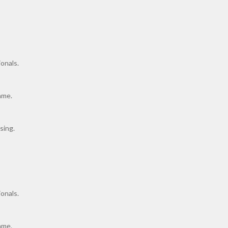
onals.
ame.
sing.
onals.
ame.