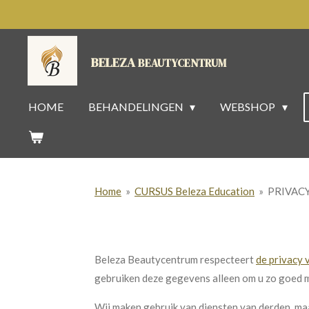
Ga
direct
naar
BELEZA
BEAUTYCENTRUM
de
hoofdinhoud
HOME
BEHANDELINGEN
WEBSHOP
Home
»
CURSUS Beleza Education
»
PRIVAC
Beleza Beautycentrum respecteert
de privacy 
gebruiken deze gegevens alleen om u zo goed mo
Wij maken gebruik van
diensten van derden, ma