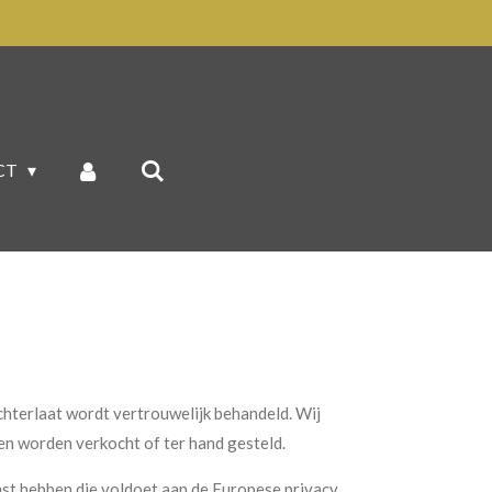
CT
 achterlaat wordt vertrouwelijk behandeld. Wij
en worden verkocht of ter hand gesteld.
mst hebben die voldoet aan de Europese privacy