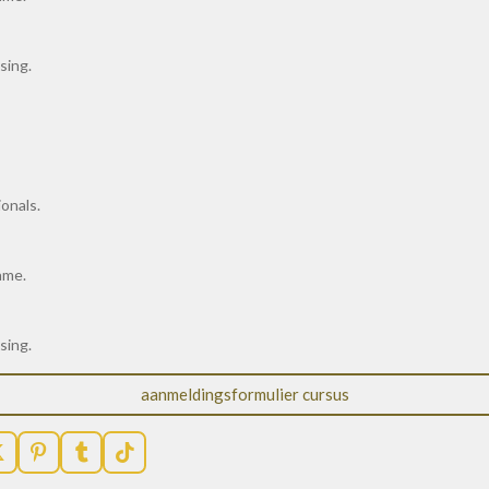
sing.
onals.
ame.
sing.
aanmeldingsformulier cursus
X
P
T
T
i
u
i