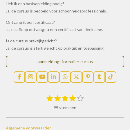
Heb ik een basisopleiding nodig?
Ja, de cursus is bedoeld voor schoonheidsprofessionals.
Ontvang ik een certificaat?
Ja, na afloop ontvangt u een certificaat van deelname.
Is de cursus praktijkgericht?
Ja, de cursus is sterk gericht op praktijk en toepassing.
aanmeldingsformulier cursus
F
I
Y
L
W
X
P
T
T
a
n
o
i
h
i
u
i
c
s
u
n
a
n
m
k
e
t
T
k
t
t
b
T
1
2
3
4
5
S
R
b
a
u
e
s
e
l
o
t
s
s
s
s
s
o
g
b
d
A
r
r
k
a
e
99 stemmen
t
t
t
t
t
o
r
e
I
p
e
m
t
k
a
n
p
s
m
e
e
e
e
e
i
m
t
e
r
r
r
r
r
n
n
Algemene voorwaarden