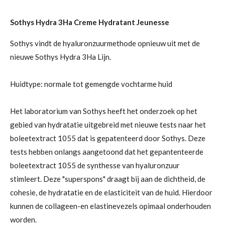
l
e
a
l
e
l
r
e
n
e
n
Sothys Hydra 3Ha Creme Hydratant Jeunesse
Sothys vindt de hyaluronzuurmethode opnieuw uit met de
nieuwe Sothys Hydra 3Ha Lijn.
Huidtype: normale tot gemengde vochtarme huid
Het laboratorium van Sothys heeft het onderzoek op het
gebied van hydratatie uitgebreid met nieuwe tests naar het
boleetextract 1055 dat is gepatenteerd door Sothys. Deze
tests hebben onlangs aangetoond dat het gepantenteerde
boleetextract 1055 de synthesse van hyaluronzuur
stimleert. Deze "superspons" draagt bij aan de dichtheid, de
cohesie, de hydratatie en de elasticiteit van de huid. Hierdoor
kunnen de collageen-en elastinevezels opimaal onderhouden
worden.