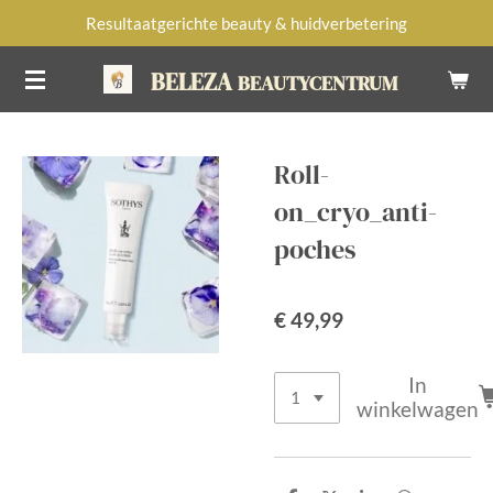
Resultaatgerichte beauty & huidverbetering
Ga
direct
BELEZA
BEAUTYCENTRUM
naar
de
hoofdinhoud
Roll-
on_cryo_anti-
poches
€ 49,99
In
winkelwagen