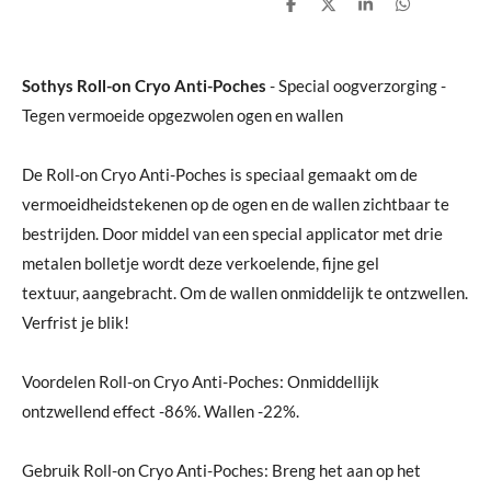
D
D
S
D
e
e
h
e
l
e
a
l
e
l
r
e
n
e
n
Sothys Roll-on Cryo Anti-Poches
- Special oogverzorging -
Tegen vermoeide opgezwolen ogen en wallen
De Roll-on Cryo Anti-Poches is speciaal gemaakt om de
vermoeidheidstekenen op de ogen en de wallen zichtbaar te
bestrijden. Door middel van een special applicator met drie
metalen bolletje wordt deze verkoelende, fijne gel
textuur, aangebracht. Om de wallen onmiddelijk te ontzwellen.
Verfrist je blik!
Voordelen Roll-on Cryo Anti-Poches: Onmiddellijk
ontzwellend effect -86%. Wallen -22%.
Gebruik Roll-on Cryo Anti-Poches: Breng het aan op het